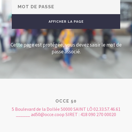
Cette page est protégée, vous devez saisir le mot de
passe associé.
OCCE 50
5 Boulevard de la Dollée 50000 SAINT LÔ 02.33.57.46.61
______ ad50@occe.coop SIRET : 418 090 270 00020