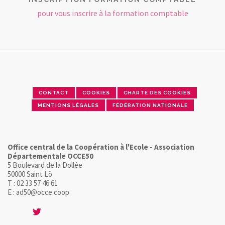
pour vous inscrire à la formation comptable
CONTACT
COOKIES
CHARTE DES COOKIES
MENTIONS LÉGALES
FÉDÉRATION NATIONALE
Office central de la Coopération à l'Ecole - Association
Départementale OCCE50
5 Boulevard de la Dollée
50000 Saint Lô
T : 02 33 57 46 61
E : ad50@occe.coop