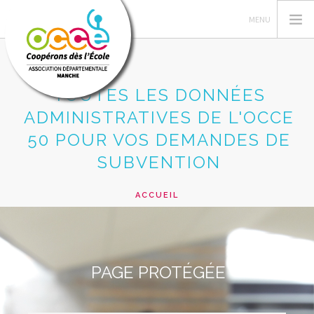
TOUTES LES DONNÉES
ADMINISTRATIVES DE L'OCCE
L'OCCE
50 POUR VOS DEMANDES DE
GERER SA COOPERATIVE
SUBVENTION
ACTIONS PÉDAGOGIQUES
RESSOURCES PEDAGOGIQUES
ACCUEIL
TOUTES LES DONNÉES ADMINISTRATIVES DE L'OCCE
LIRE C'EST PARTIR
50 POUR VOS DEMANDES DE SUBVENTION
ACCÈS RÉSERVÉ
RECHERCHER
PAGE PROTÉGÉE
CONTACT