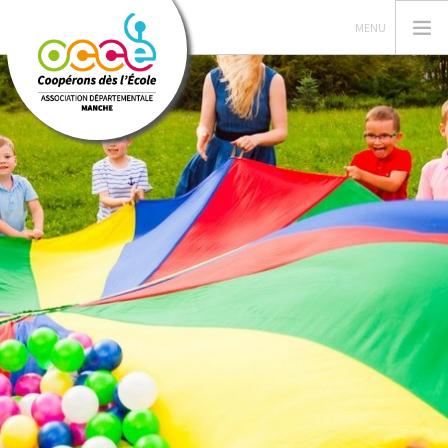
L'OCCE
GERER SA COOPERATIVE
ACTIONS PÉDAGOGIQUES
RESSOURCES PEDAGOGIQUES
LIRE C'EST PARTIR
ACCÈS RÉSERVÉ
RECHERCHER
CONTACT