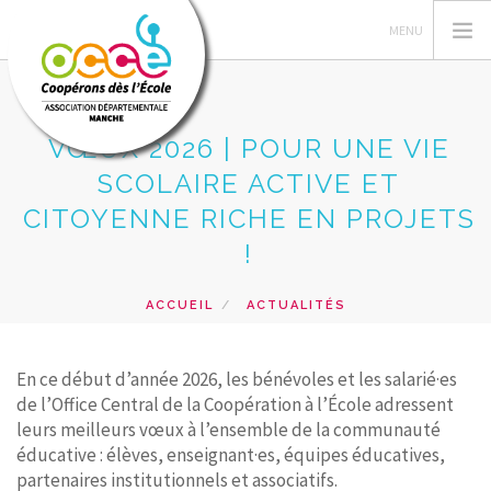
VŒUX 2026 | POUR UNE VIE
SCOLAIRE ACTIVE ET
L'OCCE
CITOYENNE RICHE EN PROJETS
GERER SA COOPERATIVE
!
ACTIONS PÉDAGOGIQUES
RESSOURCES PEDAGOGIQUES
ACCUEIL
ACTUALITÉS
VŒUX 2026 | POUR UNE VIE SCOLAIRE ACTIVE ET
LIRE C'EST PARTIR
CITOYENNE RICHE EN PROJETS !
ACCÈS RÉSERVÉ
En ce début d’année 2026, les bénévoles et les salarié·es
de l’Office Central de la Coopération à l’École adressent
RECHERCHER
leurs meilleurs vœux à l’ensemble de la communauté
éducative : élèves, enseignant·es, équipes éducatives,
CONTACT
partenaires institutionnels et associatifs.