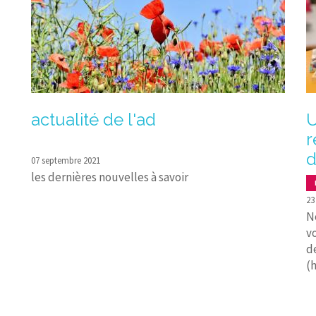
actualité de l'ad
U
r
d
07 septembre 2021
les dernières nouvelles à savoir
23
N
v
d
(