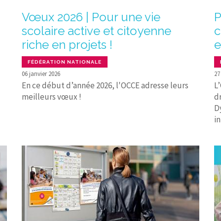
Vœux 2026 | Pour une vie
P
scolaire active et citoyenne
c
riche en projets !
e
FÉDÉRATION NATIONALE
06 janvier 2026
27
En ce début d’année 2026, l'OCCE adresse leurs
L
meilleurs vœux !
d
D
in