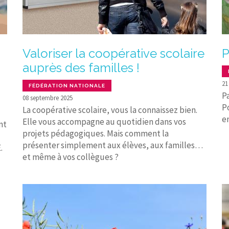
Valoriser la coopérative scolaire
P
auprès des familles !
21
FÉDÉRATION NATIONALE
P
08 septembre 2025
P
La coopérative scolaire, vous la connaissez bien.
e
Elle vous accompagne au quotidien dans vos
nt
projets pédagogiques. Mais comment la
présenter simplement aux élèves, aux familles…
.
et même à vos collègues ?